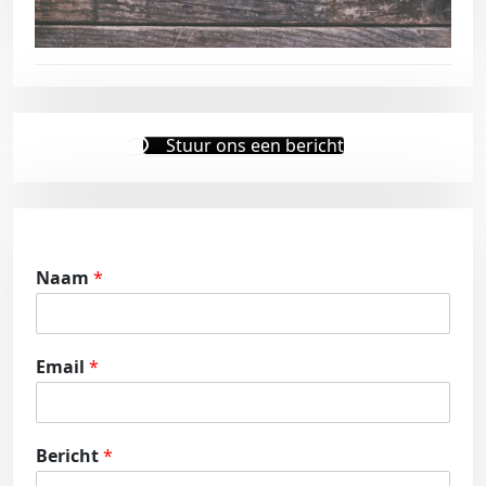
Stuur ons een bericht
Naam
*
Email
*
Bericht
*